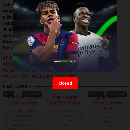
Tahun:
2026
Negara:
Korea
Rilis:
17 Apr 2026
Tanggal Terakhir Mengudara:
1 Jan 1970
Jumlah Episode:
16
Jaringan:
Coupang Play
Direksi:
이민주
Pemain:
Cha Hak-yeon
,
Kim Hyang-gi
,
Kim Jae-hyun
BIOSKOP KEREN 21
CINEMA INDO
DRAKOR
DRAKORKOREA
INDOXXI
LAYARKACA21
LEBAHMOVIE
LK21
NGEFILM
NONTON FILM
NONTON MOVIE
PUSAT FILM
REBAHAN
romcom
Closed
FILM TERKAIT
5
110 min
7.789
145 min
The Last House
Ang Modista
Spider-Man:
(2026) Sub Indo
(2026) Sub Indo
Brand New Day
(2026)
Box Office
,
Horror
,
adult
,
Box Office
,
Recommended
,
Drama
,
Action
,
Adventure
,
Box
Science Fiction
,
Slider
,
Recommended
,
Slider
,
Office
,
Thriller
,
France
,
Philippines
Recommended
,
United Kingdom
,
USA