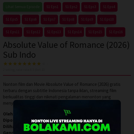
Lihat Semua Episode
S1 Eps1
S1 Eps2
S1 Eps3
S1 Eps4
S1 Eps5
S1 Eps6
S1 Eps7
S1 Eps8
S1 Eps9
S1 Eps10
S1 Eps11
S1 Eps12
S1 Eps13
S1 Eps14
S1 Eps15
S1 Eps16
Absolute Value of Romance (2026)
Sub Indo
2
voting, rata-rata
8.5
dari 10
Nonton film dan Movie Absolute Value of Romance (2026) gratis
terbaru dengan subtitle Indonesia tanpa iklan, streaming film
berkualitas tinggi dan nikmati pengalaman menonton yang
menyenangkan.
Oleh:
WGFILM21
Diposting pada:
Mei 30, 2026
Dilihat:
0
Genre:
Comedy
,
Drama
,
Series
,
Slider