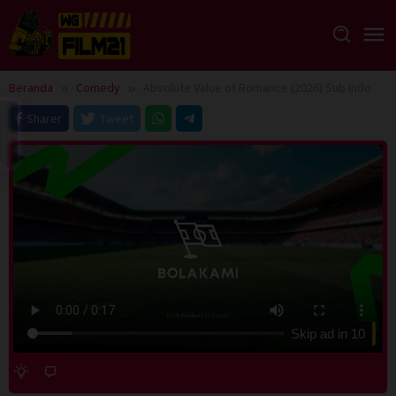
Loncat
ke
konten
Beranda
Comedy
Absolute Value of Romance (2026) Sub Indo
Sharer
Tweet
Skip ad in
10