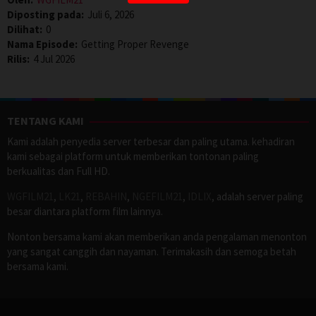
Diposting pada:
Juli 6, 2026
Dilihat:
0
Nama Episode:
Getting Proper Revenge
Rilis:
4 Jul 2026
TENTANG KAMI
Kami adalah penyedia server terbesar dan paling utama. kehadiran
kami sebagai platform untuk memberikan tontonan paling
berkualitas dan Full HD.
WGFILM21
,
LK21
,
REBAHIN
,
NGEFILM21
,
IDLIX
, adalah server paling
besar diantara platform film lainnya.
Nonton bersama kami akan memberikan anda pengalaman menonton
yang sangat canggih dan nayaman. Terimakasih dan semoga betah
bersama kami.