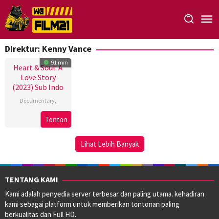
Loncat
ke
konten
Direktur:
Kenny Vance
91 min
Heart & Soul: A
Love Story
(2023) Sub Indo
Documentary
,
Kenny
Tonton
Vance
Lihat Lebih Banyak
TENTANG KAMI
Kami adalah penyedia server terbesar dan paling utama. kehadiran
kami sebagai platform untuk memberikan tontonan paling
berkualitas dan Full HD.