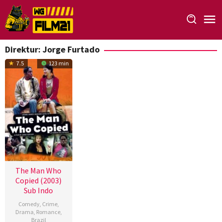
Loncat
ke
konten
Direktur:
Jorge Furtado
7.5
123 min
The Man Who
Copied (2003)
Sub Indo
Comedy
,
Crime
,
Drama
,
Romance
,
Brazil