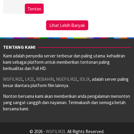
13
Jorge
Tonton
Jun
Furtado
2003
Lihat Lebih Banyak
TENTANG KAMI
Kami adalah penyedia server terbesar dan paling utama. kehadiran
kami sebagai platform untuk memberikan tontonan paling
berkualitas dan Full HD.
WGFILM21
,
LK21
,
REBAHIN
,
NGEFILM21
,
IDLIX
, adalah server paling
besar diantara platform film lainnya.
Nonton bersama kami akan memberikan anda pengalaman menonton
yang sangat canggih dan nayaman. Terimakasih dan semoga betah
bersama kami.
© 2026 -
WGFILM21
. All Rights Reserved.