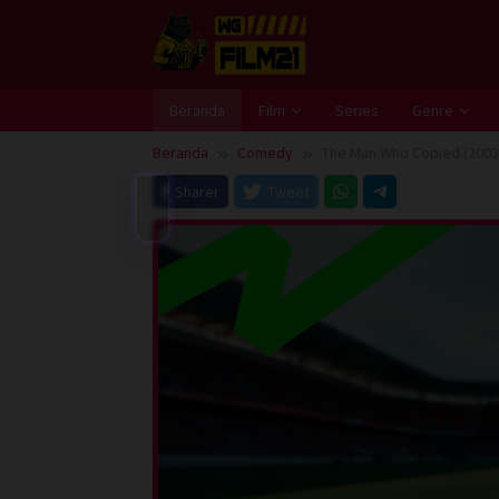
Loncat
ke
konten
Beranda
Film
Series
Genre
Beranda
Comedy
The Man Who Copied (2003
Sharer
Tweet