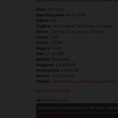
Oleh:
WGFILM21
Diposting pada:
April 9, 2026
Dilihat:
120
Tagline:
Life is original. Everything else is copy.
Genre:
Comedy
,
Crime
,
Drama
,
Romance
Tahun:
2003
Durasi:
123 Min
Negara:
Brazil
Rilis:
13 Jun 2003
Bahasa:
Português
Anggaran:
$ 514.059,00
Pendapatan:
$ 24.391,00
Direksi:
Jorge Furtado
Pemain:
Lázaro Ramos
,
Leandra Leal
,
Luana Piov
interracial romance
Post Views:
120
DOWNLOAD THE MAN WHO COPIED (2003) SUB I