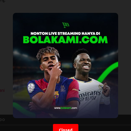
ani
NDO
Closed