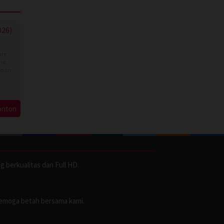
 Show
026)
ure
,
me
,
apan
onton
 berkualitas dan Full HD.
emoga betah bersama kami.