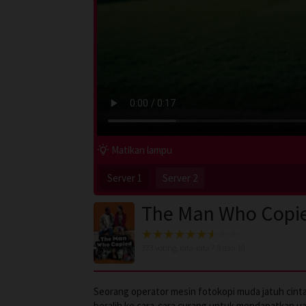
Matikan lampu
Server 1
Server 2
The Man Who Copie
373
voting, rata-rata
7.0
dari 10
Seorang operator mesin fotokopi muda jatuh cinta
beralih ke cara-cara curang untuk mendapatkan u