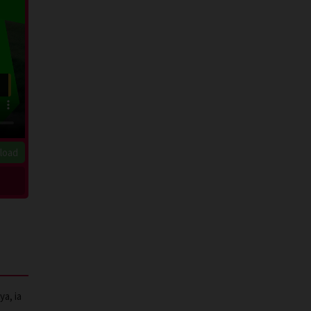
load
a, ia