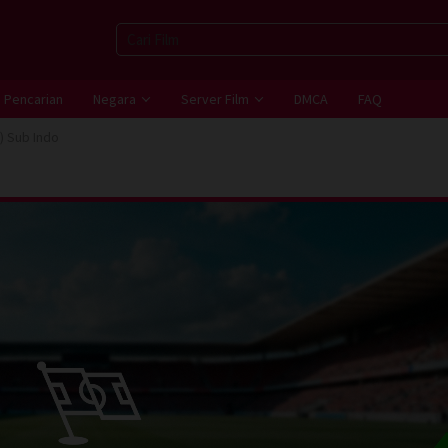
Pencarian
Negara
Server Film
DMCA
FAQ
) Sub Indo