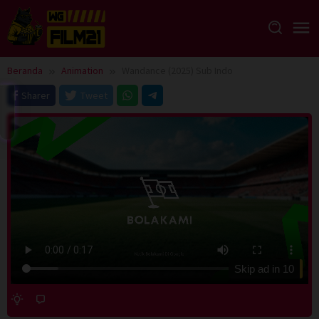
Loncat
ke
konten
Beranda
Animation
Wandance (2025) Sub Indo
Sharer
Tweet
Skip ad in
10