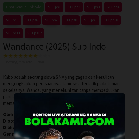
Lihat Semua Episode
S1 Eps1
S1 Eps2
S1 Eps3
S1 Eps4
S1 Eps5
S1 Eps6
S1 Eps7
S1 Eps8
S1 Eps9
S1 Eps10
S1 Eps11
S1 Eps12
Wandance (2025) Sub Indo
10
voting, rata-rata
7.5
dari 10
Kabo adalah seorang siswa SMA yang gagap dan kesulitan
mengungkapkan perasaannya. Ia merasa tertarik pada teman
sekelasnya, Wanda, yang menekuni tari tanpa mempedulikan
pandangan orang lain. Mencari bentuk ekspresi bebas, Kabo
memasuki dunia tari yang asing baginya.
Oleh:
WGFILM21
Diposting pada:
Juli 2, 2026
Dilihat:
0
Genre:
Animation
,
Anime
,
Drama
,
Slider