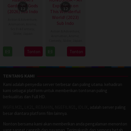
Garden of Gods
Eps:
Explosion on
Eps:
12
12
(2026) Sub Indo
This Wonderful
World! (2023)
Action & Adventure
,
Sub Indo
Animation
,
Anime
,
Sci-Fi & Fantasy
,
Action & Adventure
,
Slider
,
Japan
Animation
,
Anime
,
Comedy
,
Slider
,
Japan
5
Apr
6
Tonton
Tonton
2026
Apr
2023
TENTANG KAMI
Kami adalah penyedia server terbesar dan paling utama. kehadiran
kami sebagai platform untuk memberikan tontonan paling
berkualitas dan Full HD.
WGFILM21
,
LK21
,
REBAHIN
,
NGEFILM21
,
IDLIX
, adalah server paling
besar diantara platform film lainnya.
Nonton bersama kami akan memberikan anda pengalaman menonton
yang sangat canggih dan nayaman. Terimakasih dan semoga betah