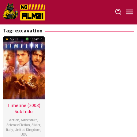
Loncat
ke
konten
Tag:
excavation
5.733
116 min
Timeline (2003)
Sub Indo
Action
,
Adventure
,
Science Fiction
,
Slider
,
Italy
,
United Kingdom
,
USA