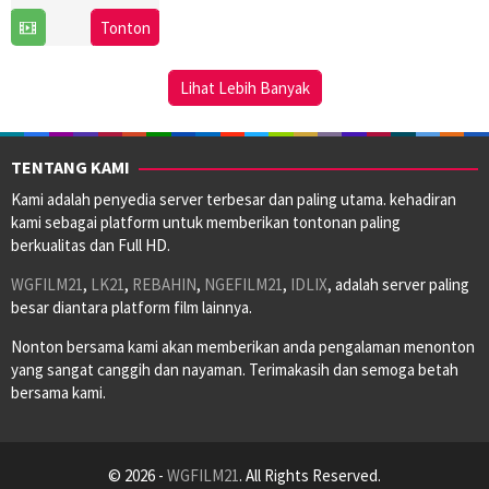
26
Richard
Tonton
Nov
Donner
2003
Lihat Lebih Banyak
TENTANG KAMI
Kami adalah penyedia server terbesar dan paling utama. kehadiran
kami sebagai platform untuk memberikan tontonan paling
berkualitas dan Full HD.
WGFILM21
,
LK21
,
REBAHIN
,
NGEFILM21
,
IDLIX
, adalah server paling
besar diantara platform film lainnya.
Nonton bersama kami akan memberikan anda pengalaman menonton
yang sangat canggih dan nayaman. Terimakasih dan semoga betah
bersama kami.
© 2026 -
WGFILM21
. All Rights Reserved.