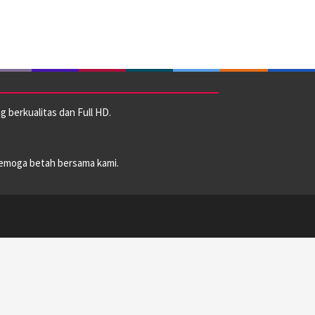
 berkualitas dan Full HD.
emoga betah bersama kami.