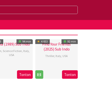
3
94 min
4.833
92 min
na (1989) Sub Indo
Find Your Friends
(2025) Sub Indo
on
,
Science Fiction
,
Italy
,
USA
Thriller
,
Italy
,
USA
29
Peter
18
Izabel
Mar
Manoogian
Jul
Pakzad
1989
Tonton
Tonton
2025