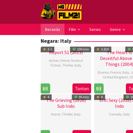
Loncat
ke
konten
Beranda
Film
Series
Genre
Negara:
Italy
3.1
100 min
5.826
Report 51 (2013)
The Heart Is
Deceitful Above 
Action
,
Horror
,
Science
Things (2004
Fiction
,
Thriller
,
Italy
Drama
,
France
,
Italy
,
J
27
Alessio
United Kingdom
,
U
Apr
Liguori
15
Jennif
2013
Tonton
T
Sep
Fiedler
4
95 min
4
1
2004
The Grieving (2026)
Still Sexy (2026)
Sub Indo
Indo
Horror
,
Thriller
,
Italy
Comedy
,
Italy
12
Alessandro
12
Michel
Feb
Antonaci
Jun
Andreo