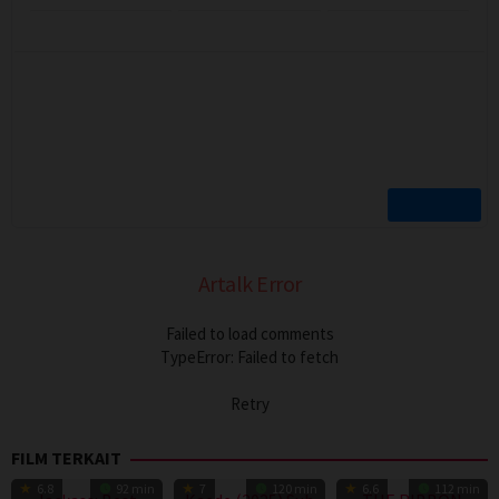
Artalk Error
Failed to load comments
TypeError: Failed to fetch
Retry
FILM TERKAIT
6.8
92 min
7
120 min
6.6
112 min