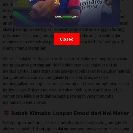
membersihkan pasir berubah menjadi sesi terapi kelompok yang
intens. Pasir yang terus berhembus dari lapangan bisbol sebelah
menjadi metafora cerdas dalam film ini. Di Jepang, turnamen bisbol
antar SMA (Koshien) sangat diagung-agungkan, sementara kegiatan
siswi perempuan sering kali dikesampingkan atau dianggap kurang
prestisius. Pasir yang mengotori kolam mereka adalah simbol dari
Closed
dominasi dan ekspektasi patriarki yang secara harfiah “mengotori”
ruang aman perempuan.
Mereka mulai berdebat dan berbagi cerita. Kokoro mempertanyakan
mengapa anak perempuan tidak boleh memakai makeup untuk
merasa cantik, sementara anak laki-laki dibebaskan melakukan hal-hal
yang mereka sukai. Yui mengalami krisis identitas; setelah
meninggalkan renang, ia merasa kosong dan takut menghadapi masa
kedewasaan. Chizuru merasa tertekan oleh tuntutan berprestasi,
sementara Miku bertindak sebagai penengah yang mencoba
memahami semua pihak.
Babak Klimaks: Luapan Emosi dari Nol Meter
Ketegangan memuncak ketika mereka tidak hanya saling mengkritik
sistem sekolah, tetapi juga mulai menyerang rasa
insecure
satu sama