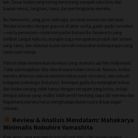
lain. Dasar kolam yang kering kerontang menjadi saksi bisu dari
luapan emosi, tangisan, tawa, dan pertengkaran mereka.
Bu Yamamoto, sang guru olahraga, sesekali memantau dari jauh.
Melalui interaksi dengan guru ini di akhir cerita, gadis-gadis tersebut
—serta penonton—mulai menyadari bahwa Bu Yamamoto yang
terlihat sangat kaku itu mungkin juga merupakan produk dari sistem
yang sama, dan dulunya ia pun pernah merasakan kebingungan yang
sama saat remaja.
Film ini tidak memberikan konklusi yang dramatis ala film Hollywood.
Tidak ada keajaiban tiba-tiba di mana kolam terisi air. Namun, ketika
mereka akhirnya selesai membersihkan pasir tersebut, ada sebuah
kelegaan psikologis (katarsis). Keempat gadis itu melangkah keluar
dari kolam renang tidak hanya dengan seragam yang kotor, tetapi
dengan pikiran yang sedikit lebih jernih tentang siapa diri mereka dan
bagaimana mereka harus menghadapi dunia nyata di luar pagar
sekolah.
Review & Analisis Mendalam: Mahakarya
Minimalis Nobuhiro Yamashita
Bagi Anda yang mengelola portal basis data dan
review
sinema,