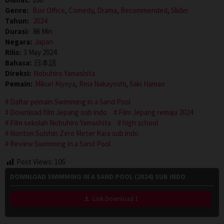
Genre:
Box Office
,
Comedy
,
Drama
,
Recommended
,
Slider
Tahun:
2024
Durasi:
86 Min
Negara:
Japan
Rilis:
3 May 2024
Bahasa:
日本語
Direksi:
Nobuhiro Yamashita
Pemain:
Mikuri Kiyoya
,
Reia Nakayoshi
,
Saki Hamao
Daftar pemain Swimming in a Sand Pool
Download film Jepang sub indo
Film Jepang remaja 2024
Film sekolah Nobuhiro Yamashita
high school
Nonton Suishin Zero Meter Kara sub indo
Review Swimming in a Sand Pool
Post Views:
106
DOWNLOAD SWIMMING IN A SAND POOL (2024) SUB INDO
Link Download 1