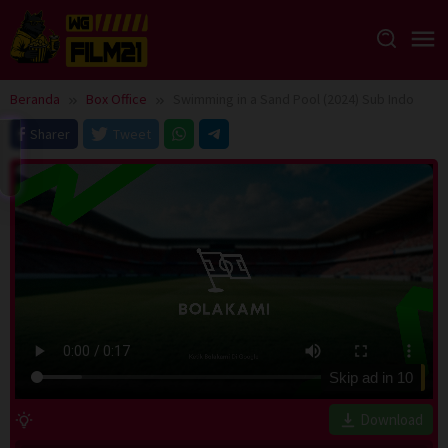
Loncat
ke
konten
Beranda
Box Office
Swimming in a Sand Pool (2024) Sub Indo
Sharer
Tweet
Skip ad in
10
Download