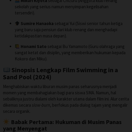
Mikuri Kiyota
sebagai Chizuru (Anggota klub renang
sekolah yang serius namun menyimpan kegelisahan
tersendiri).
Sumire Hanaoka
sebagai Yui (Siswi senior tahun ketiga
yang baru saja pensiun dari klub renang dan menghadapi
ketidakpastian masa depan).
Honami Sato
sebagai Bu Yamamoto (Guru olahraga yang
sangat ketat dan disiplin, yang memberikan hukuman kepada
Kokoro dan Miku).
Sinopsis Lengkap Film Swimming in a
Sand Pool (2024)
Menghabiskan waktu liburan musim panas seharusnya menjadi
momen yang membahagiakan bagi para siswa SMA. Namun, hal
sebaliknya justru dialami oleh karakter utama dalam film ini. Alur cerita
dikemas secara
slow-burn
, berfokus pada dialog tajam yang mengalir
secara organik.
Babak Pertama: Hukuman di Musim Panas
yang Menyengat