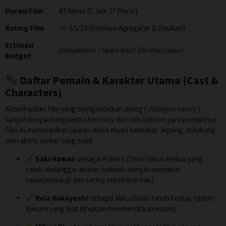
Durasi Film
87 Menit (1 Jam 27 Menit)
Rating Film
6.5/10 (Estimasi Agregator & Douban)
Estimasi
Independen / Skala Kecil (Dirahasiakan)
Budget
Daftar Pemain & Karakter Utama (Cast &
Characters)
Keberhasilan film yang mengandalkan dialog (
dialogue-heavy
)
sangat bergantung pada
chemistry
dan naturalisme para pemainnya.
Film ini menampilkan jajaran aktris muda berbakat Jepang, didukung
oleh aktris senior yang solid:
Saki Hamao
sebagai Kokoro (Siswi tahun kedua yang
selalu melanggar aturan sekolah dengan memakai
riasan/makeup dan sering memberontak).
Reia Nakayoshi
sebagai Miku (Siswi tahun kedua, teman
Kokoro yang ikut dihukum membersihkan kolam).