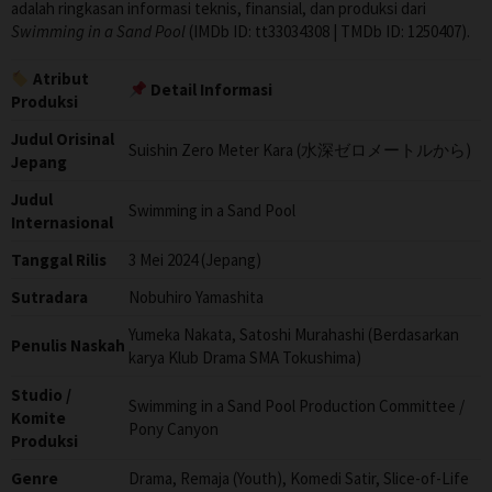
adalah ringkasan informasi teknis, finansial, dan produksi dari
Swimming in a Sand Pool
(IMDb ID: tt33034308 | TMDb ID: 1250407).
Atribut
Detail Informasi
Produksi
Judul Orisinal
Suishin Zero Meter Kara (水深ゼロメートルから)
Jepang
Judul
Swimming in a Sand Pool
Internasional
Tanggal Rilis
3 Mei 2024 (Jepang)
Sutradara
Nobuhiro Yamashita
Yumeka Nakata, Satoshi Murahashi (Berdasarkan
Penulis Naskah
karya Klub Drama SMA Tokushima)
Studio /
Swimming in a Sand Pool Production Committee /
Komite
Pony Canyon
Produksi
Genre
Drama, Remaja (Youth), Komedi Satir, Slice-of-Life