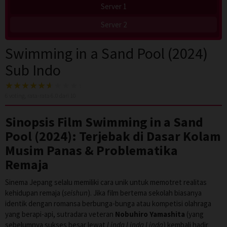
Server 1
Server 2
Swimming in a Sand Pool (2024)
Sub Indo
6
voting, rata-rata
6.0
dari 10
Sinopsis Film Swimming in a Sand
Pool (2024): Terjebak di Dasar Kolam
Musim Panas & Problematika
Remaja
Sinema Jepang selalu memiliki cara unik untuk memotret realitas
kehidupan remaja (
seishun
). Jika film bertema sekolah biasanya
identik dengan romansa berbunga-bunga atau kompetisi olahraga
yang berapi-api, sutradara veteran
Nobuhiro Yamashita
(yang
sebelumnya sukses besar lewat
Linda Linda Linda
) kembali hadir