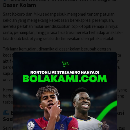
Dasar Kolam
Saat Kokoro dan Miku sedang sibuk mengomel tentang aturan
sekolah yang mengekang kebebasan berekspresi perempuan,
mereka perlahan mulai mendiskusikan topik-topik remaja lainnya:
cinta, penampilan, hingga rasa frustrasi mereka terhadap anak laki-
laki di klub bisbol yang selalu diistimewakan oleh pihak sekolah.
Tak lama kemudian, dinamika di dasar kolam berubah dengan
kedatangan dua siswi lain. Yang pertama adalah
Chizuru
, anggota
aktif dari klub renang sekolah yang sifatnya lebih terstruktur dan
berdedikasi. Lalu menyusul
Yui
, siswi kelas tiga (senior) yang baru
saja pensiun dari klub renang untuk fokus pada ujian masuk
universitas.
Keempat gadis dengan latar belakang, kepribadian, dan masalah yang
berbeda ini akhirnya terjebak bersama di dalam ruang tertutup yang
terbentuk oleh dinding kolam renang kering tersebut.
Babak Ketiga: Pasir, Gender, dan Ekspektasi
Sosial
Seiring berjalannya waktu dan dialog yang semakin mendalam, tugas