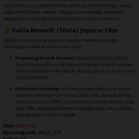
aggressions
) yang dialami perempuan muda. Aturan larangan riasan
wajah dikritik bukan sekadar sebagai aturan sekolah, melainkan
sebagai upaya sistemik untuk mengontrol tubuh perempuan.
Fakta Menarik (Trivia) Seputar Film
Sisipkan trivia ini untuk membuat pembaca lebih
engage
dan
membagikan artikel Anda ke media sosial:
Pemenang Naskah Nasional:
Naskah
Suishin Zero Meter
Kara
memenangkan penghargaan bergengsi tingkat nasional
di Festival Budaya SMA Seluruh Jepang (
All Japan High School
Cultural Festival
).
Kolaborasi Berulang:
Ini bukan pertama kalinya sutradara
Yamashita membuat film tentang gadis SMA. Karya ikoniknya
Linda Linda Linda
(2005) juga bercerita tentang dinamika grup
siswi SMA, menjadikan Yamashita sebagai salah satu sutradara
spesialis genre
Seishun
terbaik.
Oleh:
WGFILM21
Diposting pada:
Mei 25, 2026
Dilihat:
106