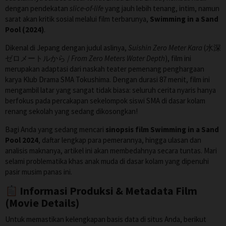
dengan pendekatan
slice-of-life
yang jauh lebih tenang, intim, namun
sarat akan kritik sosial melalui film terbarunya,
Swimming in a Sand
Pool (2024)
.
Dikenal di Jepang dengan judul aslinya,
Suishin Zero Meter Kara
(水深
ゼロメートルから /
From Zero Meters Water Depth
), film ini
merupakan adaptasi dari naskah teater pemenang penghargaan
karya Klub Drama SMA Tokushima. Dengan durasi 87 menit, film ini
mengambil latar yang sangat tidak biasa: seluruh cerita nyaris hanya
berfokus pada percakapan sekelompok siswi SMA di dasar kolam
renang sekolah yang sedang dikosongkan!
Bagi Anda yang sedang mencari
sinopsis film Swimming in a Sand
Pool 2024
, daftar lengkap para pemerannya, hingga ulasan dan
analisis maknanya, artikel ini akan membedahnya secara tuntas. Mari
selami problematika khas anak muda di dasar kolam yang dipenuhi
pasir musim panas ini.
Informasi Produksi & Metadata Film
(Movie Details)
Untuk memastikan kelengkapan basis data di situs Anda, berikut