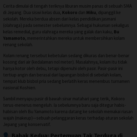
Cerita dimulai di tengah teriknya liburan musim panas di sebuah SMA
di Jepang. Dua siswi kelas dua,
Kokoro
dan
Miku
, dipanggil ke
sekolah. Mereka berdua absen dari kelas pendidikan jasmani
(olahraga) pada semester sebelumnya. Sebagai hukuman sekaligus
kelas remedial, guru olahraga mereka yang galak dan kaku,
Bu
Yamamoto
, memerintahkan mereka untuk membersihkan kolam
renang sekolah.
Kolam renang tersebut kebetulan sedang dikuras dan benar-benar
kosong dari air (kedalaman nol meter). Masalahnya, kolam itu tidak
hanya kotor oleh debu, tetapi dipenuhi oleh pasir. Pasir-pasir ini
tertiup angin dan berasal dari lapangan bisbol di sebelah kolam,
tempat klub bisbol pria sedang berlatih keras menembus turnamen
nasional Koshien.
Sambil menyapu pasir di bawah sinar matahari yang terik, Kokoro
terus-menerus mengeluh. Ia sebelumnya baru saja ditegur habis-
habisan oleh Bu Yamamoto karena datang ke sekolah memakai riasan
wajah (makeup)—sebuah pelanggaran keras terhadap aturan sekolah
Jepang yang konservatif.
Babak Kedua: Pertemuan Tak Terduga di