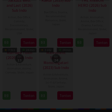
Jackass: Best
Kaede (2025) Sub
THE RIBBON
and Last (2026)
Indo
HERO (2026) Sub
Sub Indo
Indo
Box Office
,
Drama
,
Recommended
,
Action
,
Box Office
,
Action
,
Animation
,
Romance
,
Slider
,
Comedy
,
Anime
,
Box Office
,
Japan
Documentary
,
Drama
,
Fantasy
,
Recommended
,
Slider
,
Recommended
,
Slider
,
19
Isao
USA
Japan
Dec
Yukisada
25
Jeff
7
Yuki
Tonton
Tonton
Tonton
2025
TV Show
TV Show
Jun
Tremaine
Aug
Igarashi
7.511
24 min
7.152
24 min
2026
2026
Marriage Toxin
Malevolent
(2026) SUb Indo
Eps:
Spirits:
Eps:
13
24
Mononogatari
Action & Adventure
,
(2023) Sub Indo
Animation
,
Anime
,
Comedy
,
Slider
,
Japan
Action & Adventure
,
Animation
,
Anime
,
7
Sci-Fi & Fantasy
,
Apr
Slider
,
Japan
2026
10
Tonton
Tonton
Jan
2023