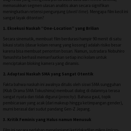
memasukkan segmen ulasan analitis akan secara signifikan
meningkatkan retensi pengunjung (
dwell time
). Mengapa film kecil ini
sangat layak ditonton?
1. Eksekusi Naskah “One-Location” yang Brilian
Secara sinematik, membuat film berdurasi hampir 90 menit di satu
lokasi statis (dasar kolam renang yang kosong) adalah risiko besar
karena bisa membuat penonton bosan. Namun, sutradara Nobuhiro
Yamashita berhasil memanfaatkan setiap inci kolam untuk
menciptakan bloking kamera yang dinamis.
2. Adaptasi Naskah SMA yang Sangat Otentik
Fakta bahwa naskah ini awalnya ditulis oleh siswi SMA sungguhan
(Klub Drama SMA Tokushima) membuat dialog di dalamnya terasa
sangat nyata dan tidak digurui (
preachy
). Bahasa gaul, topik
pembicaraan yang acak (dari makeup hingga ketimpangan gender),
murni berasal dari sudut pandang Gen-Z Jepang.
3. Kritik Feminis yang Halus namun Menusuk
Film ini secara perlahan menelanjangi ketidakadilan mikro (
micro-