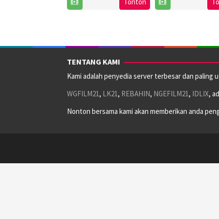
Apr
Sainsbury
Tonton
T
2024
2024
TENTANG KAMI
Kami adalah penyedia server terbesar dan paling 
WGFILM21
,
LK21
,
REBAHIN
,
NGEFILM21
,
IDLIX
, a
Nonton bersama kami akan memberikan anda peng