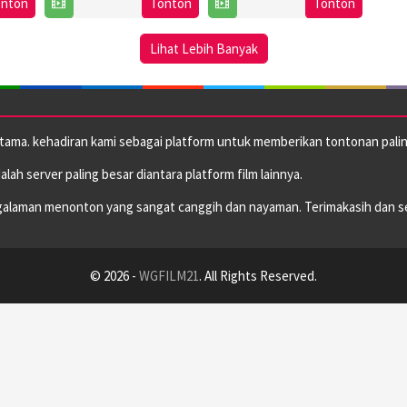
onton
Tonton
Tonton
2024
Cappello
Jan
Stormoen
2024
Lihat Lebih Banyak
utama. kehadiran kami sebagai platform untuk memberikan tontonan paling
dalah server paling besar diantara platform film lainnya.
alaman menonton yang sangat canggih dan nayaman. Terimakasih dan s
© 2026 -
WGFILM21
. All Rights Reserved.