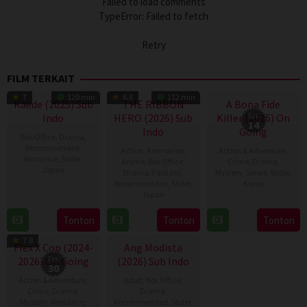
Failed to load comments
TypeError: Failed to fetch
Retry
FILM TERKAIT
TV Show
7
120 min
6.6
112 min
Kaede (2025) Sub
THE RIBBON
A Bona Fide
Indo
HERO (2026) Sub
Killer (2026) On
Eps:
14
Indo
Going
Box Office
,
Drama
,
Recommended
,
Action
,
Animation
,
Action & Adventure
,
Romance
,
Slider
,
Anime
,
Box Office
,
Crime
,
Drama
,
Japan
Drama
,
Fantasy
,
Mystery
,
Series
,
Slider
,
Recommended
,
Slider
,
Korea
19
Isao
Japan
31
Kim
Dec
Yukisada
7
Yuki
Tonton
Tonton
Tonton
Jul
Eun-
2025
TV Show
Aug
Igarashi
2026
hee
7.8
2026
Flex X Cop (2024-
Ang Modista
2026) On Going
Eps:
(2026) Sub Indo
30
Action & Adventure
,
adult
,
Box Office
,
Crime
,
Drama
,
Drama
,
Mystery
,
Romance
,
Recommended
,
Slider
,