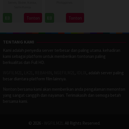
Series
,
Slider
,
Korea
,
Philippines
Semi Korea
7
Ronald
26
Lee
Tonton
Tonton
Aug
Espinosa
Jan
Ok-
2026
Batallones
2024
gyu
TENTANG KAMI
Kami adalah penyedia server terbesar dan paling utama. kehadiran
kami sebagai platform untuk memberikan tontonan paling
berkualitas dan Full HD.
WGFILM21
,
LK21
,
REBAHIN
,
NGEFILM21
,
IDLIX
, adalah server paling
besar diantara platform film lainnya.
Nonton bersama kami akan memberikan anda pengalaman menonton
yang sangat canggih dan nayaman. Terimakasih dan semoga betah
bersama kami.
© 2026 -
WGFILM21
. All Rights Reserved.