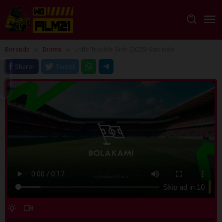
Loncat
ke
konten
Beranda
Drama
Little Trouble Girls (2025) Sub Indo
Sharer
Tweet
Skip ad in
10