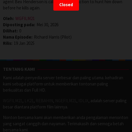
agent Bex Henderson is called back into action to hunt him down
Closed
before he kills again.
Oleh:
WGFILM21
Diposting pada:
Mei 30, 2026
Dilihat:
0
Nama Episode:
Richard Harris (Pilot)
Rilis:
19 Jan 2025
TENTANG KAMI
Kami adalah penyedia server terbesar dan paling utama. kehadiran
kami sebagai platform untuk memberikan tontonan paling
berkualitas dan Full HD.
WGFILM21
,
LK21
,
REBAHIN
,
NGEFILM21
,
IDLIX
, adalah server paling
besar diantara platform film lainnya.
Nonton bersama kami akan memberikan anda pengalaman menonton
yang sangat canggih dan nayaman. Terimakasih dan semoga betah
bersama kami.