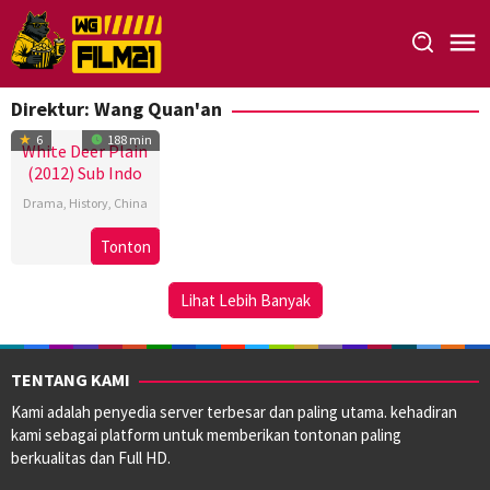
Loncat
ke
konten
Direktur:
Wang Quan'an
6
188 min
White Deer Plain
(2012) Sub Indo
Drama
,
History
,
China
13
Wang
Tonton
Sep
Quan'an
2012
Lihat Lebih Banyak
TENTANG KAMI
Kami adalah penyedia server terbesar dan paling utama. kehadiran
kami sebagai platform untuk memberikan tontonan paling
berkualitas dan Full HD.