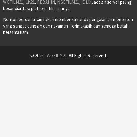
WGFILM21
,
LK21
,
REBAHIN
,
NGEFILM21
,
IDLIX
, adalah server paling
besar diantara platform film lainnya.
Nonton bersama kami akan memberikan anda pengalaman menonton
yang sangat canggih dan nayaman. Terimakasih dan semoga betah
bersama kami.
© 2026 -
WGFILM21
. All Rights Reserved.