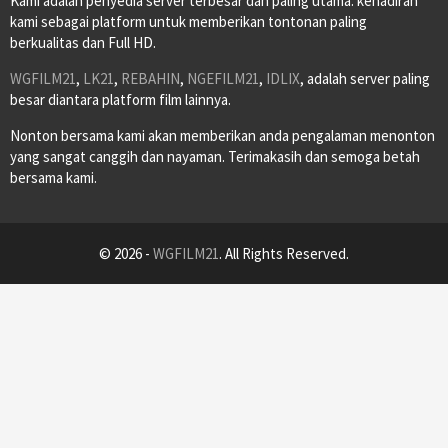
Kami adalah penyedia server terbesar dan paling utama. kehadiran
kami sebagai platform untuk memberikan tontonan paling
berkualitas dan Full HD.
WGFILM21
,
LK21
,
REBAHIN
,
NGEFILM21
,
IDLIX
, adalah server paling
besar diantara platform film lainnya.
Nonton bersama kami akan memberikan anda pengalaman menonton
yang sangat canggih dan nayaman. Terimakasih dan semoga betah
bersama kami.
© 2026 -
WGFILM21
. All Rights Reserved.