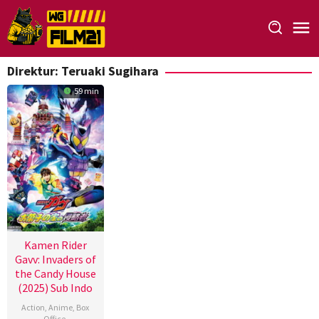
Loncat
ke
konten
Direktur:
Teruaki Sugihara
59 min
Kamen Rider
Gavv: Invaders of
the Candy House
(2025) Sub Indo
Action
,
Anime
,
Box
Office
,