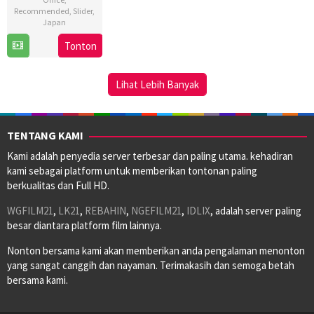
Recommended
,
Slider
,
Japan
Tonton
25
Teruaki
Jul
Sugihara
2025
Lihat Lebih Banyak
TENTANG KAMI
Kami adalah penyedia server terbesar dan paling utama. kehadiran
kami sebagai platform untuk memberikan tontonan paling
berkualitas dan Full HD.
WGFILM21
,
LK21
,
REBAHIN
,
NGEFILM21
,
IDLIX
, adalah server paling
besar diantara platform film lainnya.
Nonton bersama kami akan memberikan anda pengalaman menonton
yang sangat canggih dan nayaman. Terimakasih dan semoga betah
bersama kami.