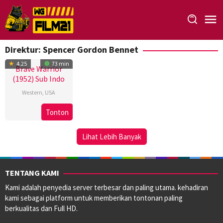
Loncat
ke
konten
Direktur:
Spencer Gordon Bennet
4.25
73 min
Brave Warrior
(1952) Sub Indo
Western
,
USA
31
Spencer
Tonton
May
Gordon
1952
Bennet
Lihat Lebih Banyak
TENTANG KAMI
Kami adalah penyedia server terbesar dan paling utama. kehadiran
kami sebagai platform untuk memberikan tontonan paling
berkualitas dan Full HD.