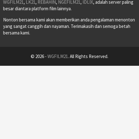
WGFILM21
,
LK21
,
REBAHIN
,
NGEFILM21
,
IDLIX
, adalah server paling
besar diantara platform film lainnya.
Nonton bersama kami akan memberikan anda pengalaman menonton
yang sangat canggih dan nayaman. Terimakasih dan semoga betah
bersama kami.
© 2026 -
WGFILM21
. All Rights Reserved.