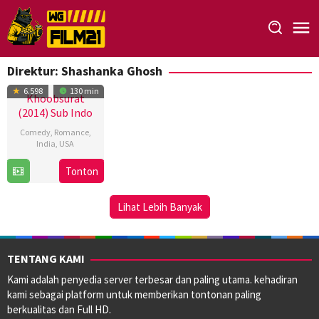
Loncat
ke
konten
Direktur:
Shashanka Ghosh
6.598
130 min
Khoobsurat
(2014) Sub Indo
Comedy
,
Romance
,
India
,
USA
19
Shashanka
Tonton
Sep
Ghosh
2014
Lihat Lebih Banyak
TENTANG KAMI
Kami adalah penyedia server terbesar dan paling utama. kehadiran
kami sebagai platform untuk memberikan tontonan paling
berkualitas dan Full HD.