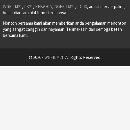
WGFILM21
,
LK21
,
REBAHIN
,
NGEFILM21
,
IDLIX
, adalah server paling
besar diantara platform film lainnya.
Nonton bersama kami akan memberikan anda pengalaman menonton
yang sangat canggih dan nayaman. Terimakasih dan semoga betah
bersama kami.
© 2026 -
WGFILM21
. All Rights Reserved.