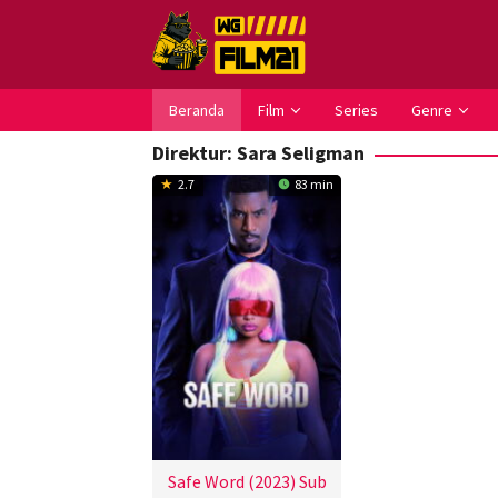
Loncat
ke
konten
Beranda
Film
Series
Genre
Direktur:
Sara Seligman
2.7
83 min
Safe Word (2023) Sub