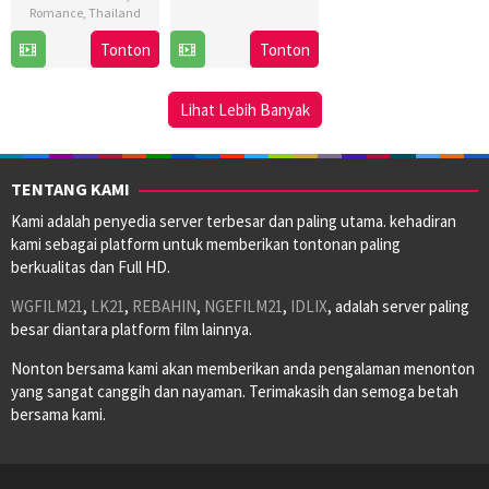
Romance
,
Thailand
7
Pundhevanop
Tonton
Tonton
Feb
Dhewakul
2013
Lihat Lebih Banyak
TENTANG KAMI
Kami adalah penyedia server terbesar dan paling utama. kehadiran
kami sebagai platform untuk memberikan tontonan paling
berkualitas dan Full HD.
WGFILM21
,
LK21
,
REBAHIN
,
NGEFILM21
,
IDLIX
, adalah server paling
besar diantara platform film lainnya.
Nonton bersama kami akan memberikan anda pengalaman menonton
yang sangat canggih dan nayaman. Terimakasih dan semoga betah
bersama kami.