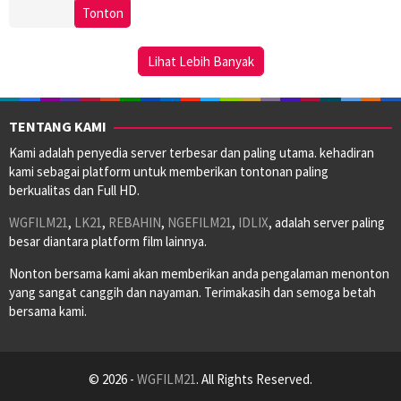
11
Nina
Tonton
Oct
Boussad
2023
Lihat Lebih Banyak
TENTANG KAMI
Kami adalah penyedia server terbesar dan paling utama. kehadiran
kami sebagai platform untuk memberikan tontonan paling
berkualitas dan Full HD.
WGFILM21
,
LK21
,
REBAHIN
,
NGEFILM21
,
IDLIX
, adalah server paling
besar diantara platform film lainnya.
Nonton bersama kami akan memberikan anda pengalaman menonton
yang sangat canggih dan nayaman. Terimakasih dan semoga betah
bersama kami.
© 2026 -
WGFILM21
. All Rights Reserved.