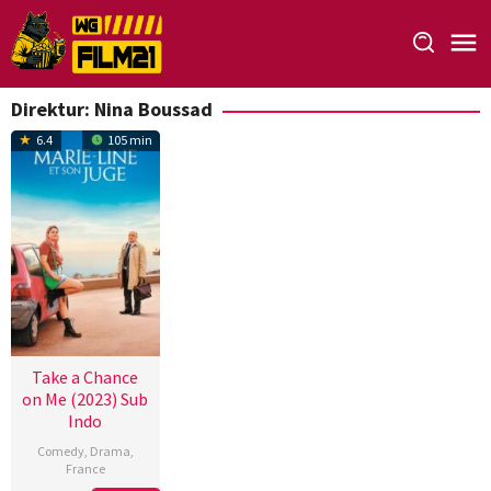
Loncat
ke
konten
Direktur:
Nina Boussad
6.4
105 min
Take a Chance
on Me (2023) Sub
Indo
Comedy
,
Drama
,
France