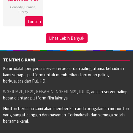
Comedy
,
Drama
,
Turkey
Tonton
14
Mert
Nov
Baykal
2025
Lihat Lebih Banyak
TENTANG KAMI
Kami adalah penyedia server terbesar dan paling utama. kehadiran
kami sebagai platform untuk memberikan tontonan paling
berkualitas dan Full HD.
WGFILM21
,
LK21
,
REBAHIN
,
NGEFILM21
,
IDLIX
, adalah server paling
besar diantara platform film lainnya.
Nonton bersama kami akan memberikan anda pengalaman menonton
yang sangat canggih dan nayaman. Terimakasih dan semoga betah
bersama kami.