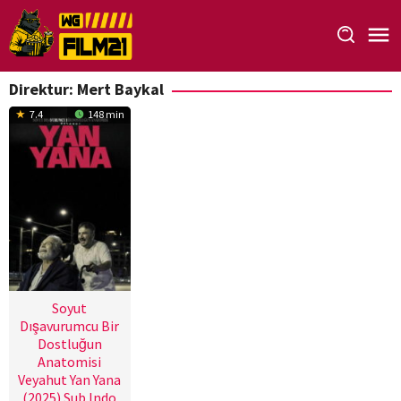
Loncat
ke
konten
Direktur:
Mert Baykal
7.4
148 min
Soyut
Dışavurumcu Bir
Dostluğun
Anatomisi
Veyahut Yan Yana
(2025) Sub Indo