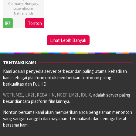
Germany
,
Hungary
,
Luxembourg
,
Netherlands
Tonton
24
Maxime
Feb
S.
2023
Girard
Lihat Lebih Banyak
TENTANG KAMI
Kami adalah penyedia server terbesar dan paling utama. kehadiran
kami sebagai platform untuk memberikan tontonan paling
berkualitas dan Full HD.
WGFILM21
,
LK21
,
REBAHIN
,
NGEFILM21
,
IDLIX
, adalah server paling
besar diantara platform film lainnya.
Nonton bersama kami akan memberikan anda pengalaman menonton
yang sangat canggih dan nayaman. Terimakasih dan semoga betah
bersama kami.