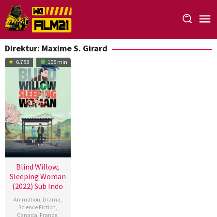
Loncat
ke
konten
Direktur:
Maxime S. Girard
6.758
105 min
Blind Willow,
Sleeping Woman
(2022) Sub Indo
Animation
,
Drama
,
Science Fiction
,
Canada
,
France
,