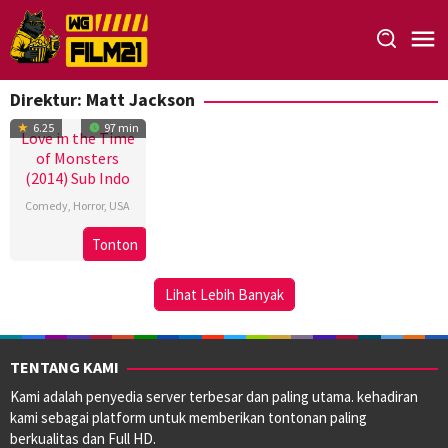
Loncat
ke
konten
Direktur:
Matt Jackson
6.25
97 min
Love in the Time
of Monsters
(2014) Sub Indo
Comedy
,
Horror
,
USA
8
Matt
Tonton
Mar
Jackson
2014
Lihat Lebih Banyak
TENTANG KAMI
Kami adalah penyedia server terbesar dan paling utama. kehadiran
kami sebagai platform untuk memberikan tontonan paling
berkualitas dan Full HD.