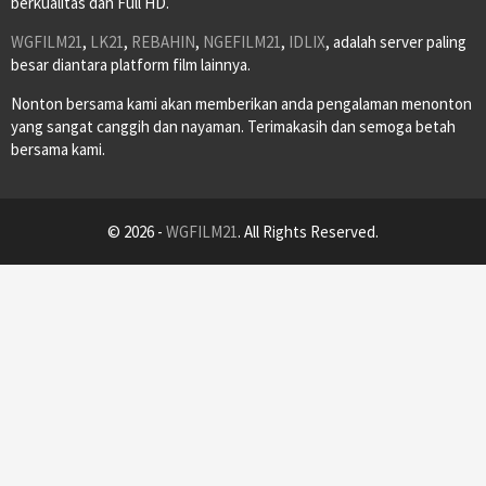
berkualitas dan Full HD.
WGFILM21
,
LK21
,
REBAHIN
,
NGEFILM21
,
IDLIX
, adalah server paling
besar diantara platform film lainnya.
Nonton bersama kami akan memberikan anda pengalaman menonton
yang sangat canggih dan nayaman. Terimakasih dan semoga betah
bersama kami.
© 2026 -
WGFILM21
. All Rights Reserved.