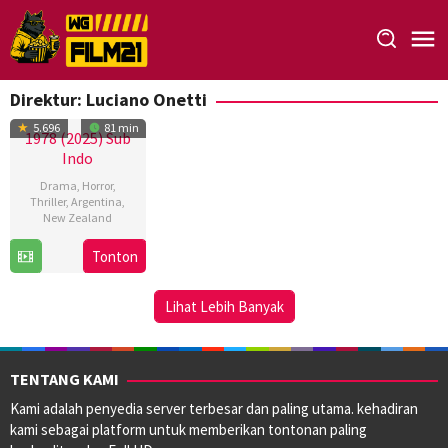
Loncat
ke
konten
Direktur:
Luciano Onetti
5.696
81 min
1978 (2025) Sub
Indo
Drama
,
Horror
,
Thriller
,
Argentina
,
New Zealand
6
Luciano
Tonton
Mar
Onetti
2025
Lihat Lebih Banyak
TENTANG KAMI
Kami adalah penyedia server terbesar dan paling utama. kehadiran
kami sebagai platform untuk memberikan tontonan paling