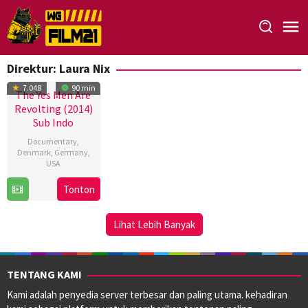
Loncat
ke
konten
Direktur:
Laura Nix
7.048
90 min
The Yes Men Are
Revolting (2014)
Sub Indo
Documentary
,
Denmark
,
Germany
,
USA
4
Laura
Tonton
Sep
Nix
2014
Lihat Lebih Banyak
TENTANG KAMI
Kami adalah penyedia server terbesar dan paling utama. kehadiran