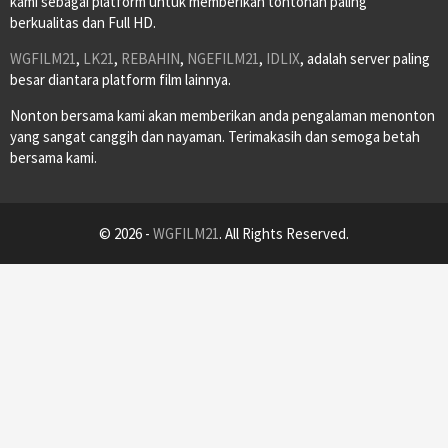
kami sebagai platform untuk memberikan tontonan paling
berkualitas dan Full HD.
WGFILM21
,
LK21
,
REBAHIN
,
NGEFILM21
,
IDLIX
, adalah server paling
besar diantara platform film lainnya.
Nonton bersama kami akan memberikan anda pengalaman menonton
yang sangat canggih dan nayaman. Terimakasih dan semoga betah
bersama kami.
© 2026 -
WGFILM21
. All Rights Reserved.