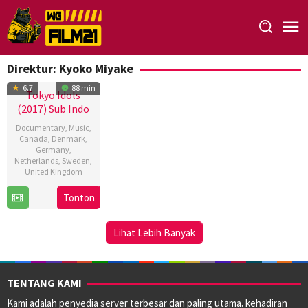
Loncat
ke
konten
Direktur:
Kyoko Miyake
6.7
88 min
Tokyo Idols
(2017) Sub Indo
Documentary
,
Music
,
Canada
,
Denmark
,
Germany
,
Netherlands
,
Sweden
,
United Kingdom
28
Kyoko
Tonton
Jul
Miyake
2017
Lihat Lebih Banyak
TENTANG KAMI
Kami adalah penyedia server terbesar dan paling utama. kehadiran