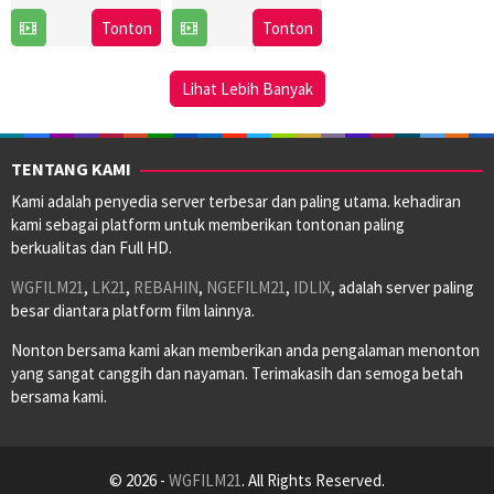
25
Kirill
Tonton
Tonton
Mar
Sokolov
2026
Lihat Lebih Banyak
TENTANG KAMI
Kami adalah penyedia server terbesar dan paling utama. kehadiran
kami sebagai platform untuk memberikan tontonan paling
berkualitas dan Full HD.
WGFILM21
,
LK21
,
REBAHIN
,
NGEFILM21
,
IDLIX
, adalah server paling
besar diantara platform film lainnya.
Nonton bersama kami akan memberikan anda pengalaman menonton
yang sangat canggih dan nayaman. Terimakasih dan semoga betah
bersama kami.
© 2026 -
WGFILM21
. All Rights Reserved.