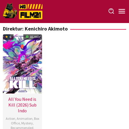
Loncat
ke
konten
Direktur:
Kenichiro Akimoto
6
86 min
All You Need is
Kill (2026) Sub
Indo
Action
,
Animation
,
Box
Office
,
Mystery
,
Recommended
,