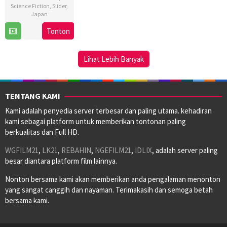
Science Fiction
,
Slider
,
Japan
Tonton
9
Kenichiro
Jan
Akimoto
2026
Lihat Lebih Banyak
TENTANG KAMI
Kami adalah penyedia server terbesar dan paling utama. kehadiran
kami sebagai platform untuk memberikan tontonan paling
berkualitas dan Full HD.
WGFILM21
,
LK21
,
REBAHIN
,
NGEFILM21
,
IDLIX
, adalah server paling
besar diantara platform film lainnya.
Nonton bersama kami akan memberikan anda pengalaman menonton
yang sangat canggih dan nayaman. Terimakasih dan semoga betah
bersama kami.