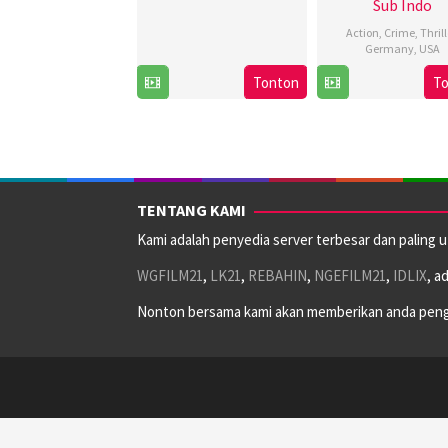
Sub Indo
Action
,
Crime
,
Thrill
Germany
,
USA
5
John
Tonton
T
Jun
Single
2003
TENTANG KAMI
Kami adalah penyedia server terbesar dan paling 
WGFILM21
,
LK21
,
REBAHIN
,
NGEFILM21
,
IDLIX
, a
Nonton bersama kami akan memberikan anda peng