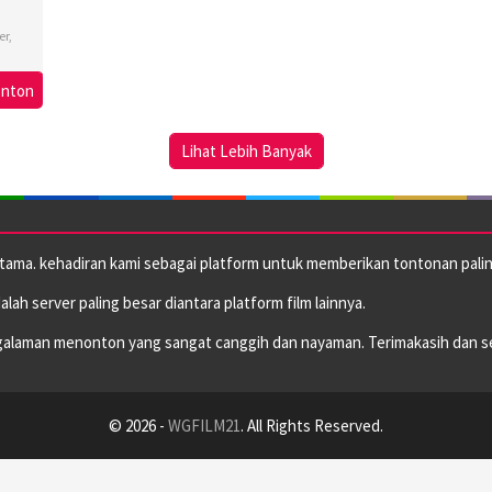
er
,
onton
ton
Lihat Lebih Banyak
utama. kehadiran kami sebagai platform untuk memberikan tontonan paling
dalah server paling besar diantara platform film lainnya.
alaman menonton yang sangat canggih dan nayaman. Terimakasih dan s
© 2026 -
WGFILM21
. All Rights Reserved.