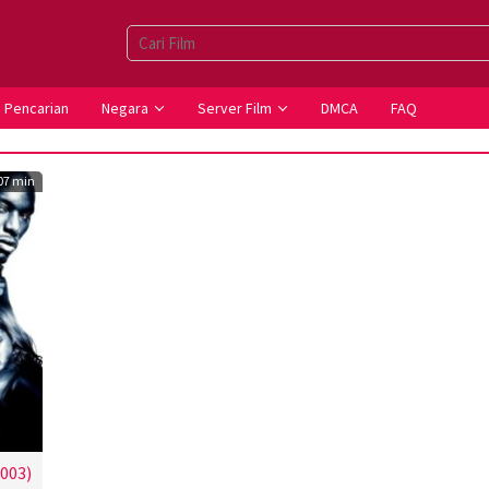
Pencarian
Negara
Server Film
DMCA
FAQ
07 min
2003)