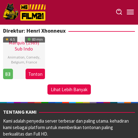
Loncat
ke
konten
Direktur:
Henri Xhonneux
6.5
83 min
Marquis (1989)
Sub Indo
Animation
,
Comedy
,
Belgium
,
France
26
Henri
Tonton
Apr
Xhonneux
1989
Lihat Lebih Banyak
TENTANG KAMI
Kami adalah penyedia server terbesar dan paling utama. kehadiran
kami sebagai platform untuk memberikan tontonan paling
berkualitas dan Full HD.