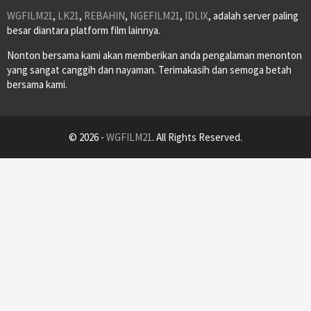
WGFILM21
,
LK21
,
REBAHIN
,
NGEFILM21
,
IDLIX
, adalah server paling
besar diantara platform film lainnya.
Nonton bersama kami akan memberikan anda pengalaman menonton
yang sangat canggih dan nayaman. Terimakasih dan semoga betah
bersama kami.
© 2026 -
WGFILM21
. All Rights Reserved.