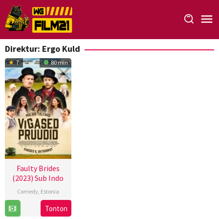
Loncat
ke
konten
Direktur:
Ergo Kuld
7
80 min
Faulty Brides
(2023) Sub Indo
Comedy
,
Estonia
6
Ergo
Tonton
Oct
Kuld