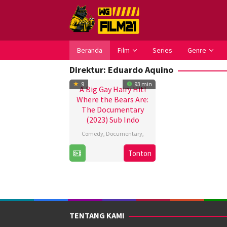
Loncat
ke
konten
Beranda
Film
Series
Genre
Direktur:
Eduardo Aquino
9
93 min
A Big Gay Hairy Hit!
Where the Bears Are:
The Documentary
(2023) Sub Indo
Comedy
,
Documentary
,
23
Eduardo
Tonton
Sep
Aquino
2023
TENTANG KAMI