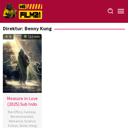
Loncat
ke
konten
Direktur:
Benny Kung
6
112 min
Measure in Love
(2025) Sub Indo
Box Office
,
Fantasy
,
Recommended
,
Romance
,
Science
Fiction
,
Slider
,
Hong