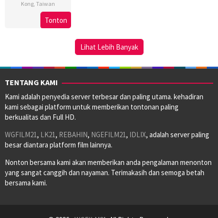
Kong
,
Taiwan
26
Benny
Tonton
Sep
Kung
2025
Lihat Lebih Banyak
TENTANG KAMI
Kami adalah penyedia server terbesar dan paling utama. kehadiran
kami sebagai platform untuk memberikan tontonan paling
berkualitas dan Full HD.
WGFILM21
,
LK21
,
REBAHIN
,
NGEFILM21
,
IDLIX
, adalah server paling
besar diantara platform film lainnya.
Nonton bersama kami akan memberikan anda pengalaman menonton
yang sangat canggih dan nayaman. Terimakasih dan semoga betah
bersama kami.