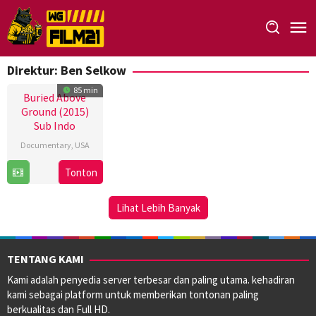
Loncat
ke
konten
Direktur:
Ben Selkow
85 min
Buried Above
Ground (2015)
Sub Indo
Documentary
,
USA
2
Ben
Tonton
Oct
Selkow
2015
Lihat Lebih Banyak
TENTANG KAMI
Kami adalah penyedia server terbesar dan paling utama. kehadiran
kami sebagai platform untuk memberikan tontonan paling
berkualitas dan Full HD.