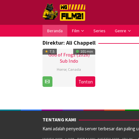
Loncat
ke
konten
Beranda
Film
Series
Genre
Direktur:
Ali Chappell
7.5
101 min
God of Frogs (2026)
Sub Indo
Horror
,
Canada
2
Ali
Tonton
Mar
Chappell
2026
TENTANG KAMI
Kami adalah penyedia server terbesar dan paling 