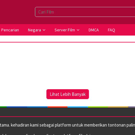
Pencarian
Negara
Server Film
DMCA
FAQ
Lihat Lebih Banyak
utama. kehadiran kami sebagai platform untuk memberikan tontonan paling