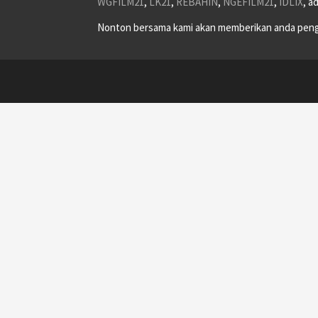
WGFILM21
,
LK21
,
REBAHIN
,
NGEFILM21
,
IDLIX
, a
Nonton bersama kami akan memberikan anda peng