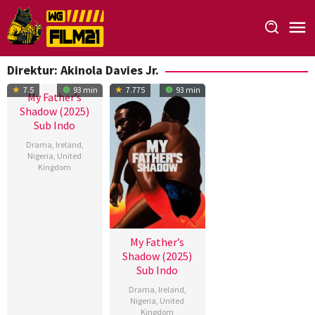
Loncat
ke
konten
Direktur:
Akinola Davies Jr.
7.5
93 min
7.775
93 min
My Father’s
Shadow (2025)
Sub Indo
Drama
,
Ireland
,
Nigeria
,
United
Kingdom
19
Akinola
Sep
Davies
2025
Jr.
My Father’s
Shadow (2025)
Sub Indo
Drama
,
Ireland
,
Nigeria
,
United
Kingdom