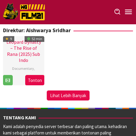
Loncat
ke
konten
Direktur:
Aishwarya Sridhar
9
52 min
Leopard Dynasty
– The Rise of
Rana (2025) Sub
Indo
Documentary
,
28
Aishwarya
Tonton
Jun
Sridhar
2025
Lihat Lebih Banyak
TENTANG KAMI
Kami adalah penyedia server terbesar dan paling utama. kehadiran
kami sebagai platform untuk memberikan tontonan paling