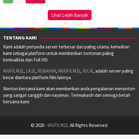
Feb
Herzog
2026
Lihat Lebih Banyak
TENTANG KAMI
Kami adalah penyedia server terbesar dan paling utama. kehadiran
kami sebagai platform untuk memberikan tontonan paling
berkualitas dan Full HD.
WGFILM21
,
LK21
,
REBAHIN
,
NGEFILM21
,
IDLIX
, adalah server paling
besar diantara platform film lainnya.
Nonton bersama kami akan memberikan anda pengalaman menonton
yang sangat canggih dan nayaman. Terimakasih dan semoga betah
bersama kami.
© 2026 -
WGFILM21
. All Rights Reserved.