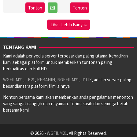
30
Stephen
Tonton
Tonton
Jan
Chow
2008
Lihat Lebih Banyak
TENTANG KAMI
Kami adalah penyedia server terbesar dan paling utama. kehadiran
kami sebagai platform untuk memberikan tontonan paling
berkualitas dan Full HD.
WGFILM21
,
LK21
,
REBAHIN
,
NGEFILM21
,
IDLIX
, adalah server paling
besar diantara platform film lainnya.
Nonton bersama kami akan memberikan anda pengalaman menonton
yang sangat canggih dan nayaman. Terimakasih dan semoga betah
bersama kami.
© 2026 -
WGFILM21
. All Rights Reserved.