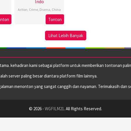
Indo
Action
,
Crime
,
Drama
,
China
4
Leo
onton
Tonton
Apr
Zhang
2025
Lihat Lebih Banyak
utama. kehadiran kami sebagai platform untuk memberikan tontonan paling
dalah server paling besar diantara platform film lainnya.
alaman menonton yang sangat canggih dan nayaman. Terimakasih dan s
© 2026 -
WGFILM21
. All Rights Reserved.