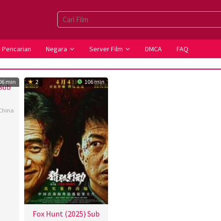
Pencarian
Negara
Server Film
DMCA
FAQ
06 min
2
106 min
 Sub
China
Fox Hunt (2025) Sub