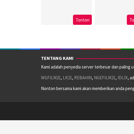
Tonton
T
TENTANG KAMI
Kami adalah penyedia server terbesar dan paling 
WGFILM21
,
LK21
,
REBAHIN
,
NGEFILM21
,
IDLIX
, a
Nonton bersama kami akan memberikan anda peng