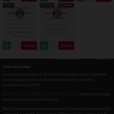
Jul
Daniel
8.3
7.717
24 min
2026
Cretton
A Shop for
Insomniacs After
Killers (2024)
Eps:
School (2023)
Eps:
16
13
Sub Indo
Action
,
Action &
Adventure
,
Crime
,
Animation
,
Anime
,
Drama
,
Mystery
,
Comedy
,
Drama
,
Series
,
Slider
,
Korea
,
Slider
,
Japan
Semi Korea
11
17
E.oni
Tonton
Tonton
Apr
Jan
2023
2024
TENTANG KAMI
Kami adalah penyedia server terbesar dan paling utama. kehadiran
kami sebagai platform untuk memberikan tontonan paling
berkualitas dan Full HD.
WGFILM21
,
LK21
,
REBAHIN
,
NGEFILM21
,
IDLIX
, adalah server paling
besar diantara platform film lainnya.
Nonton bersama kami akan memberikan anda pengalaman menonton
yang sangat canggih dan nayaman. Terimakasih dan semoga betah