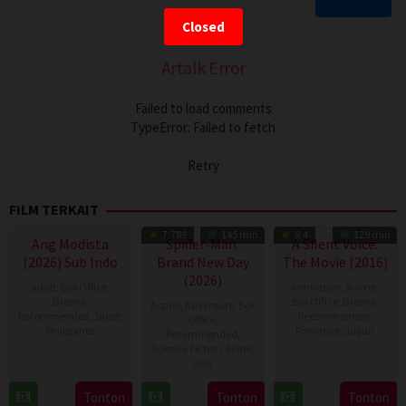
Closed
Artalk Error
Failed to load comments
TypeError: Failed to fetch
Retry
FILM TERKAIT
7.789
145 min
8.4
129 min
Ang Modista
Spider-Man:
A Silent Voice:
(2026) Sub Indo
Brand New Day
The Movie (2016)
(2026)
adult
,
Box Office
,
Animation
,
Anime
,
Drama
,
Box Office
,
Drama
,
Action
,
Adventure
,
Box
Recommended
,
Slider
,
Recommended
,
Office
,
Philippines
Romance
,
Japan
Recommended
,
Science Fiction
,
Slider
,
7
Ronald
17
Naoko
USA
Aug
Espinosa
Sep
Yamada
28
Destin
Tonton
Tonton
Tonton
2026
Batallones
2016
TV Show
TV Show