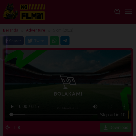
Loncat
ke
konten
Beranda
Adventure
5 cm (2012)
Sharer
Tweet
Skip ad in
10
Download