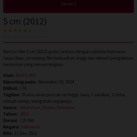
Server 1
5 cm (2012)
21
voting, rata-rata
6.0
dari 10
Nonton film 5 cm (2012) gratis terbaru dengan subtitle Indonesia
tanpa iklan, streaming film berkualitas tinggi dan nikmati pengalaman
menonton yang menyenangkan.
Oleh:
WGFILM21
Diposting pada:
November 30, 2024
Dilihat:
176
Tagline:
Di atas awan puncak tertinggi Jawa, 5 sahabat, 2 cinta,
sebuah mimpi, mengubah segalanya.
Genre:
Adventure
,
Drama
,
Romance
Tahun:
2012
Durasi:
125 Min
Negara:
Indonesia
Rilis:
11 Dec 2012