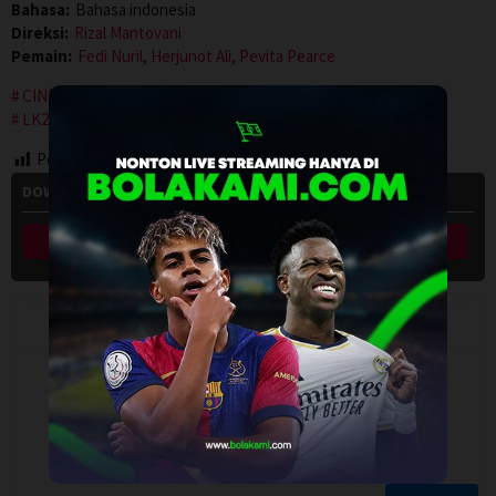
Bahasa:
Bahasa indonesia
Direksi:
Rizal Mantovani
Pemain:
Fedi Nuril
,
Herjunot Ali
,
Pevita Pearce
CINEMA INDO
INDOXXI
LAYARKACA21
LEBAHMOVIE
LK21
NGEFILM
PUSAT FILM
REBAHIN
Post Views:
176
DOWNLOAD 5 CM (2012)
Link Download 1