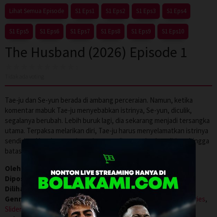
Lihat Semua Episode
S1 Eps1
S1 Eps2
S1 Eps3
S1 Eps4
S1 Eps5
S1 Eps6
S1 Eps7
S1 Eps8
S1 Eps9
S1 Eps10
The Husband (2026) Episode 1
Tidak ada voting
Tae-ju dan Se-yun berada di ambang perceraian. Namun, ketika
komentar mabuk Tae-ju menyebabkan istrinya, Se-yun, diculik,
segalanya berubah. Lebih buruk lagi, dia sekarang menjadi tersangka
utama. Terpaksa melarikan diri, Tae-ju harus menyelamatkan istrinya
sendirian. Untuk menyelamatkannya, dia memaksakan dirinya hingga
batas maksimal.
Oleh:
WGFILM21
Diposting pada:
Juli 5, 2026
Dilihat:
0
Genre:
Box Office
,
Crime
,
Drama
,
Mystery
,
Recommended
,
Series
,
Slider