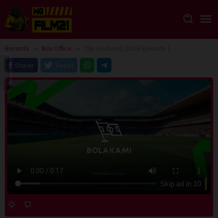
Loncat
ke
konten
Beranda
Box Office
The Husband (2026) Episode 1
Sharer
Tweet
Skip ad in
10