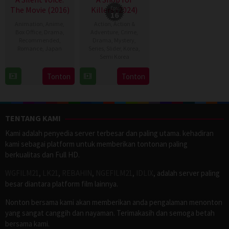
The Movie (2016)
Killers (2024)
Eps:
16
Animation
,
Anime
,
Action
,
Action &
Box Office
,
Drama
,
Adventure
,
Crime
,
Recommended
,
Drama
,
Mystery
,
Romance
,
Japan
Series
,
Slider
,
Korea
,
Semi Korea
17
Naoko
17
E.oni
Tonton
Tonton
Sep
Yamada
Jan
2016
2024
TENTANG KAMI
Kami adalah penyedia server terbesar dan paling utama. kehadiran
kami sebagai platform untuk memberikan tontonan paling
berkualitas dan Full HD.
WGFILM21
,
LK21
,
REBAHIN
,
NGEFILM21
,
IDLIX
, adalah server paling
besar diantara platform film lainnya.
Nonton bersama kami akan memberikan anda pengalaman menonton
yang sangat canggih dan nayaman. Terimakasih dan semoga betah
bersama kami.