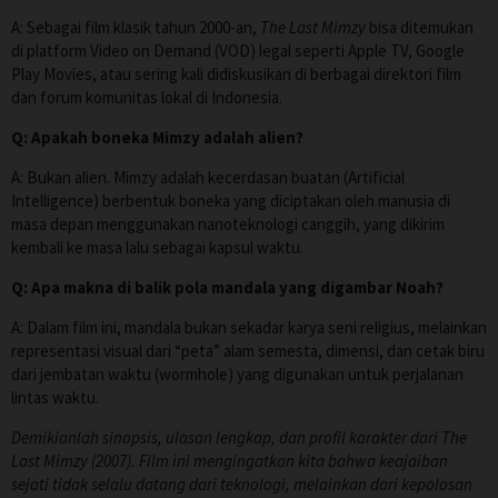
A: Sebagai film klasik tahun 2000-an,
The Last Mimzy
bisa ditemukan
di platform Video on Demand (VOD) legal seperti Apple TV, Google
Play Movies, atau sering kali didiskusikan di berbagai direktori film
dan forum komunitas lokal di Indonesia.
Q: Apakah boneka Mimzy adalah alien?
A: Bukan alien. Mimzy adalah kecerdasan buatan (Artificial
Intelligence) berbentuk boneka yang diciptakan oleh manusia di
masa depan menggunakan nanoteknologi canggih, yang dikirim
kembali ke masa lalu sebagai kapsul waktu.
Q: Apa makna di balik pola mandala yang digambar Noah?
A: Dalam film ini, mandala bukan sekadar karya seni religius, melainkan
representasi visual dari “peta” alam semesta, dimensi, dan cetak biru
dari jembatan waktu (wormhole) yang digunakan untuk perjalanan
lintas waktu.
Demikianlah sinopsis, ulasan lengkap, dan profil karakter dari The
Last Mimzy (2007). Film ini mengingatkan kita bahwa keajaiban
sejati tidak selalu datang dari teknologi, melainkan dari kepolosan