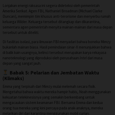
Lonjakan energi raksasa ini segera dideteksi oleh pemerintah
Amerika Serikat. Agen FBI, Nathaniel Broadman (Michael Clarke
Duncan), memimpin tim khusus anti-terorisme dan menyerbu rumah
keluarga Wilder. Keluarga tersebut ditangkap dan dikarantina,
sementara agen pemerintah menyita mainan-mainan dari masa depan
tersebut untuk diteliti.
Di fasilitas isolasi, para ilmuwan FBI menyadari bahwa boneka Mimzy
bukanlah mainan biasa. Hasil pemindaian sinar-X menunjukkan bahwa
di balik kain usangnya, kelinci tersebut merupakan karya rekayasa
nanoteknologi yang diproduksi oleh perusahaan
Intel
dari masa
depan yang sangat jauh.
Babak 5: Pelarian dan Jembatan Waktu
(Klimaks)
Emma yang terpisah dari Mimzy mulai melemah secara fisik.
Mengetahui bahwa waktu mereka hampir habis, Noah menggunakan
kekuatan telekinesisnya yang semakin berkembang untuk
mengacaukan sistem keamanan FBI. Bersama Emma dan kedua
orang tua mereka yang kini percaya pada anak-anaknya, mereka
melarikan diri dari karantina menggunakan mobil curian.