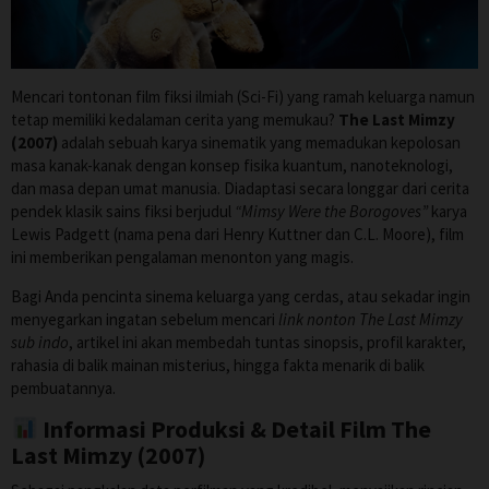
Mencari tontonan film fiksi ilmiah (Sci-Fi) yang ramah keluarga namun
tetap memiliki kedalaman cerita yang memukau?
The Last Mimzy
(2007)
adalah sebuah karya sinematik yang memadukan kepolosan
masa kanak-kanak dengan konsep fisika kuantum, nanoteknologi,
dan masa depan umat manusia. Diadaptasi secara longgar dari cerita
pendek klasik sains fiksi berjudul
“Mimsy Were the Borogoves”
karya
Lewis Padgett (nama pena dari Henry Kuttner dan C.L. Moore), film
ini memberikan pengalaman menonton yang magis.
Bagi Anda pencinta sinema keluarga yang cerdas, atau sekadar ingin
menyegarkan ingatan sebelum mencari
link nonton The Last Mimzy
sub indo
, artikel ini akan membedah tuntas sinopsis, profil karakter,
rahasia di balik mainan misterius, hingga fakta menarik di balik
pembuatannya.
Informasi Produksi & Detail Film The
Last Mimzy (2007)