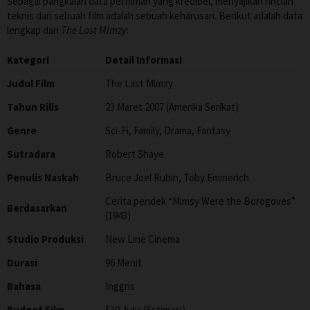
Sebagai pangkalan data perfilman yang kredibel, menyajikan rincian
teknis dari sebuah film adalah sebuah keharusan. Berikut adalah data
lengkap dari
The Last Mimzy
:
Kategori
Detail Informasi
Judul Film
The Last Mimzy
Tahun Rilis
23 Maret 2007 (Amerika Serikat)
Genre
Sci-Fi, Family, Drama, Fantasy
Sutradara
Robert Shaye
Penulis Naskah
Bruce Joel Rubin, Toby Emmerich
Cerita pendek “Mimsy Were the Borogoves”
Berdasarkan
(1943)
Studio Produksi
New Line Cinema
Durasi
96 Menit
Bahasa
Inggris
Budget Film
$30 Juta (Estimasi)