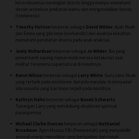
kecerdasannya meningkat drastis hingga mampu memahami
desain arsitektur jembatan waktu dan mengendalikan benda
(telekinesis).
Timothy Hutton
berperan sebagai
David Wilder
: Ayah Noah
dan Emma yang gila kerja (workaholic) dan awalnya kesulitan
memahami perubahan drastis pada anak-anaknya.
Joely Richardson
berperan sebagai
Jo Wilder
: Ibu yang
penuh kasih sayang namun mulai merasa ketakutan saat
melihat fenomena supernatural di rumahnya.
Rainn Wilson
berperan sebagai
Larry White
: Guru sains Noah
yang tertarik pada mistisisme dan pola mandala. Ia menyadari
ada sesuatu yang luar biasa terjadi pada muridnya.
Kathryn Hahn
berperan sebagai
Naomi Schwartz
:
Tunangan Larry yang mendukung eksplorasi spiritual
pasangannya.
Michael Clarke Duncan
berperan sebagai
Nathaniel
Broadman
: Agen khusus FBI (Pemerintah) yang menyelidiki
anomali energi mematikan yang bersumber dari rumah