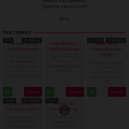
Failed to load comments
TypeError: Failed to fetch
Retry
FILM TERKAIT
5
110 min
7.789
145 min
The Last House
Ang Modista
Spider-Man:
(2026) Sub Indo
(2026) Sub Indo
Brand New Day
(2026)
Box Office
,
Horror
,
adult
,
Box Office
,
Recommended
,
Drama
,
Action
,
Adventure
,
Box
Science Fiction
,
Slider
,
Recommended
,
Slider
,
Office
,
Thriller
,
France
,
Philippines
Recommended
,
United Kingdom
,
USA
Science Fiction
,
Slider
,
7
Ronald
USA
7
Louis
Aug
Espinosa
28
Destin
Aug
Leterrier
Tonton
Tonton
Tonton
2026
Batallones
TV Show
Jul
Daniel
2026
8.4
129 min
8.3
2026
Cretton
A Silent Voice:
A Shop for
The Movie (2016)
Killers (2024)
Eps:
16
Animation
,
Anime
,
Action
,
Action &
Box Office
,
Drama
,
Adventure
,
Crime
,
Recommended
,
Drama
,
Mystery
,