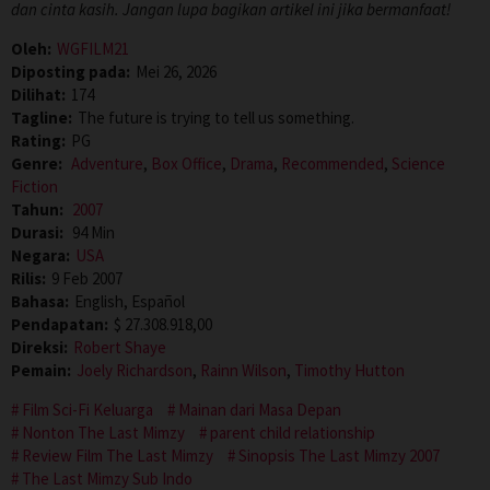
dan cinta kasih. Jangan lupa bagikan artikel ini jika bermanfaat!
Oleh:
WGFILM21
Diposting pada:
Mei 26, 2026
Dilihat:
174
Tagline:
The future is trying to tell us something.
Rating:
PG
Genre:
Adventure
,
Box Office
,
Drama
,
Recommended
,
Science
Fiction
Tahun:
2007
Durasi:
94 Min
Negara:
USA
Rilis:
9 Feb 2007
Bahasa:
English, Español
Pendapatan:
$ 27.308.918,00
Direksi:
Robert Shaye
Pemain:
Joely Richardson
,
Rainn Wilson
,
Timothy Hutton
Film Sci-Fi Keluarga
Mainan dari Masa Depan
Nonton The Last Mimzy
parent child relationship
Review Film The Last Mimzy
Sinopsis The Last Mimzy 2007
The Last Mimzy Sub Indo