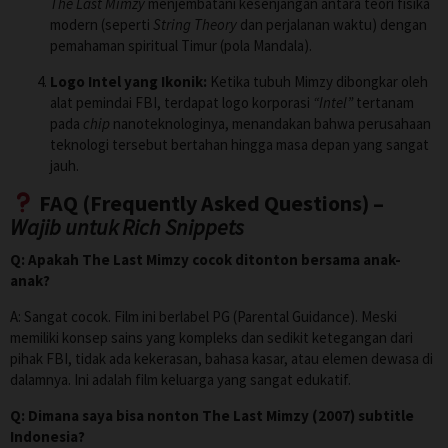
The Last Mimzy
menjembatani kesenjangan antara teori fisika
modern (seperti
String Theory
dan perjalanan waktu) dengan
pemahaman spiritual Timur (pola Mandala).
Logo Intel yang Ikonik:
Ketika tubuh Mimzy dibongkar oleh
alat pemindai FBI, terdapat logo korporasi
“Intel”
tertanam
pada
chip
nanoteknologinya, menandakan bahwa perusahaan
teknologi tersebut bertahan hingga masa depan yang sangat
jauh.
FAQ (Frequently Asked Questions) –
Wajib untuk Rich Snippets
Q: Apakah The Last Mimzy cocok ditonton bersama anak-
anak?
A: Sangat cocok. Film ini berlabel PG (Parental Guidance). Meski
memiliki konsep sains yang kompleks dan sedikit ketegangan dari
pihak FBI, tidak ada kekerasan, bahasa kasar, atau elemen dewasa di
dalamnya. Ini adalah film keluarga yang sangat edukatif.
Q: Dimana saya bisa nonton The Last Mimzy (2007) subtitle
Indonesia?