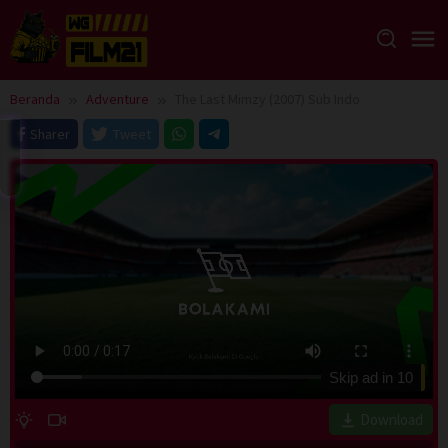
Loncat
ke
konten
Beranda
Adventure
The Last Mimzy (2007) Sub Indo
Sharer
Tweet
Skip ad in
10
Download