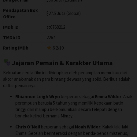
Pendapatan Box
$27.5 Juta (Global)
Office
IMDb ID
tt0768212
TMDb ID
2267
Rating IMDb
6.2/10
Jajaran Pemain & Karakter Utama
Kekuatan cerita film ini dihidupkan oleh penampilan memukau dari
aktor anak-anak dan para bintang dewasa yang solid. Berikut adalah
daftar pemainnya:
Rhiannon Leigh Wryn
berperan sebagai
Emma Wilder
: Anak
perempuan berusia 5 tahun yang memiliki kepekaan batin
tinggi dan mampu berkomunikasi secara telepati dengan
boneka kelinci bernama Mimzy.
Chris O’Neil
berperan sebagai
Noah Wilder
: Kakak laki-laki
Emma. Setelah berinteraksi dengan benda-benda misterius,