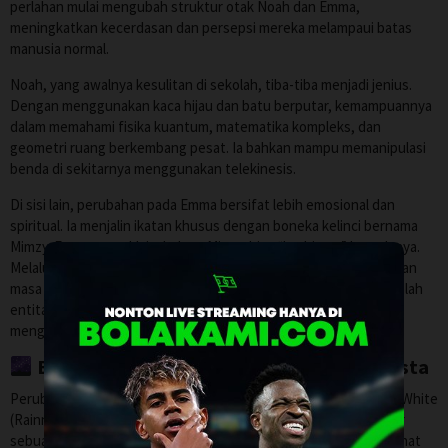
perlahan mulai mengubah struktur otak Noah dan Emma,
meningkatkan kecerdasan dan persepsi mereka melampaui batas
manusia normal.
Noah, yang awalnya kesulitan di sekolah, tiba-tiba menjadi jenius.
Dengan menggunakan kaca hijau dan batu berputar, kemampuannya
dalam memahami fisika kuantum, matematika kompleks, dan
geometri ruang berkembang pesat. Ia bahkan mampu memanipulasi
benda di sekitarnya menggunakan telekinesis.
Di sisi lain, perubahan pada Emma bersifat lebih emosional dan
spiritual. Ia menjalin ikatan khusus dengan boneka kelinci bernama
Mimzy. Emma mengklaim bahwa Mimzy bisa “berbicara” kepadanya.
Melalui telepati, Mimzy mengajarkan Emma berbagai pengetahuan
masa depan dan mengungkapkan bahwa dirinya sebenarnya adalah
entitas nanoteknologi canggih (komputer buatan) yang sedang
mengemban misi penting.
Babak 3: Mandala dan Misteri Alam Semesta
Perubahan drastis ini menarik perhatian guru sains Noah, Larry White
(Rainn Wilson). Dalam sebuah tugas sekolah, Noah menggambar
sebuah pola sarang laba-laba yang sangat rumit. Saat Larry melihat