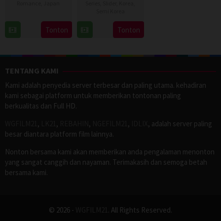
Romance
,
Japan
Series
,
Slider
,
Korea
,
Semi Korea
17
Naoko
17
E.oni
Tonton
Tonton
Sep
Yamada
Jan
2016
2024
TENTANG KAMI
Kami adalah penyedia server terbesar dan paling utama. kehadiran
kami sebagai platform untuk memberikan tontonan paling
berkualitas dan Full HD.
WGFILM21
,
LK21
,
REBAHIN
,
NGEFILM21
,
IDLIX
, adalah server paling
besar diantara platform film lainnya.
Nonton bersama kami akan memberikan anda pengalaman menonton
yang sangat canggih dan nayaman. Terimakasih dan semoga betah
bersama kami.
© 2026 -
WGFILM21
. All Rights Reserved.