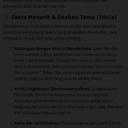
dan kemanusiaan telah diselamatkan berkat kepolosan dan
keberanian anak-anak dari masa lalu.
Fakta Menarik & Analisis Tema (Trivia)
Menambahkan
trivia
dalam artikel ulasan film akan meningkatkan
dwell time
pengunjung (waktu yang dihabiskan di website), yang
merupakan metrik SEO yang sangat penting.
Hubungan dengan Alice in Wonderland:
Judul film dan
cerita pendek aslinya diambil dari puisi
Jabberwocky
karya
Lewis Carroll dari buku
Through the Looking-Glass
(sekuel
Alice in Wonderland). Baris puisinya berbunyi:
“All mimsy were
the borogoves”
. Dalam film, ini menegaskan tema eksplorasi
realitas layaknya Alice yang jatuh ke lubang kelinci.
Kritik Lingkungan (Environmentalism):
Di balik balutan
fiksi ilmiah, film ini membawa pesan ekologi yang kuat.
Kerusakan genetik manusia di masa depan adalah akibat
langsung dari polusi dan kerusakan lingkungan yang dilakukan
oleh peradaban manusia saat ini.
Sains dan Spiritualitas:
Melalui karakter guru sains (Larry),