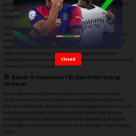
gambar tersebut, ia sangat terkejut karena pola itu identik dengan
Mandala
, sebuah simbol kuno dalam kepercayaan Buddha yang
merepresentasikan peta alam semesta dan dimensi waktu.
Larry menceritakan hal ini kepada tunangannya, Naomi (Kathryn
Hahn), dan mereka menyadari bahwa Noah telah menembus batas
pemahaman sains konvensional dan menyentuh ranah mistisisme
kosmik. Larry mulai mencoba mencari tahu rahasia dari keluarga
Wilder. Di saat yang sama, David dan Jo (orang tua anak-anak
Closed
tersebut) mulai khawatir melihat tingkah laku anak-anak mereka yang
semakin aneh dan tertutup.
Babak 4: Intervensi FBI dan Krisis Energi
Terbesar
Anak-anak menyadari bahwa mereka harus membangun sebuah
portal untuk mengirim Mimzy kembali ke masa depannya beserta
DNA yang dibutuhkan. Ketika Noah mulai menggabungkan batu-batu
berputar dengan papan kaca hijau, mereka secara tidak sengaja
memicu gelombang elektromagnetik besar. Gelombang ini sangat
kuat hingga memadamkan jaringan listrik di setengah wilayah negara
bagian.