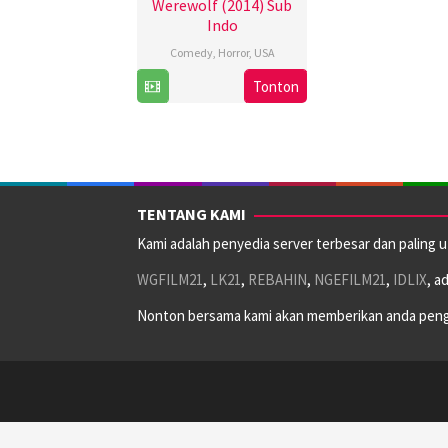
Werewolf (2014) Sub
Indo
Comedy
,
Horror
,
USA
Tonton
24
Brendan
Oct
Jackson
2014
Rogers
TENTANG KAMI
Kami adalah penyedia server terbesar dan paling 
WGFILM21
,
LK21
,
REBAHIN
,
NGEFILM21
,
IDLIX
, a
Nonton bersama kami akan memberikan anda peng