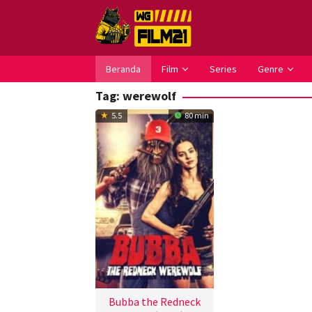
Loncat
ke
konten
Beranda
Film
Series
Genre
Tag:
werewolf
5.5
80 min
Bubba the Redneck