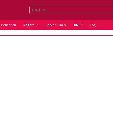
Pencarian
Negara
Server Film
DMCA
FAQ