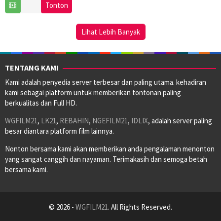
9
Tak
Tonton
Jul
Se-
2025
woong
Lihat Lebih Banyak
TENTANG KAMI
Kami adalah penyedia server terbesar dan paling utama. kehadiran
kami sebagai platform untuk memberikan tontonan paling
berkualitas dan Full HD.
WGFILM21
,
LK21
,
REBAHIN
,
NGEFILM21
,
IDLIX
, adalah server paling
besar diantara platform film lainnya.
Nonton bersama kami akan memberikan anda pengalaman menonton
yang sangat canggih dan nayaman. Terimakasih dan semoga betah
bersama kami.
© 2026 -
WGFILM21
. All Rights Reserved.