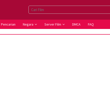
Pencarian
Negara
Server Film
DMCA
FAQ