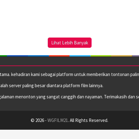
Lihat Lebih Banyak
utama. kehadiran kami sebagai platform untuk memberikan tontonan paling
dalah server paling besar diantara platform film lainnya.
alaman menonton yang sangat canggih dan nayaman. Terimakasih dan s
© 2026 -
WGFILM21
. All Rights Reserved.