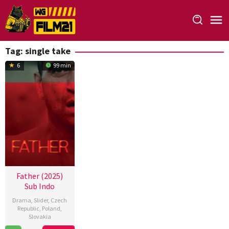
Loncat
ke
konten
Tag:
single take
6
99 min
Father (2025)
Sub Indo
Drama
,
Slider
,
Czech
Republic
,
Poland
,
Slovakia