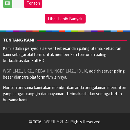
11
Tereza
Tonton
Sep
Nvotová
2025
Lihat Lebih Banyak
TENTANG KAMI
Kami adalah penyedia server terbesar dan paling utama. kehadiran
kami sebagai platform untuk memberikan tontonan paling
berkualitas dan Full HD.
WGFILM21
,
LK21
,
REBAHIN
,
NGEFILM21
,
IDLIX
, adalah server paling
besar diantara platform film lainnya.
Nonton bersama kami akan memberikan anda pengalaman menonton
yang sangat canggih dan nayaman. Terimakasih dan semoga betah
bersama kami.
© 2026 -
WGFILM21
. All Rights Reserved.