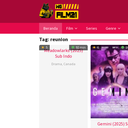
Loncat
ke
konten
Beranda
Film
Series
Genre
Tag:
reunion
5
92 min
6
1
Meadowlarks (2025)
Sub Indo
Drama
,
Canada
28
Tasha
Nov
Hubbard
2025
Gemini (2025) 