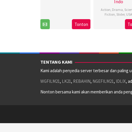
Indo
Action
,
Drama
,
Scie
Fiction
,
Slider
,
US
25
Nicole
Tonton
T
Mar
Ice
2025
TENTANG KAMI
Kami adalah penyedia server terbesar dan paling 
WGFILM21
,
LK21
,
REBAHIN
,
NGEFILM21
,
IDLIX
, a
Nonton bersama kami akan memberikan anda peng