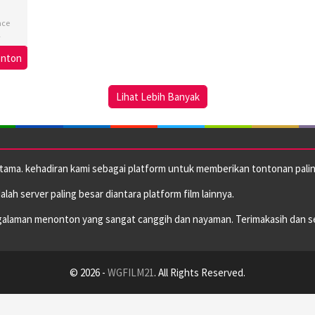
nce
A
onton
Lihat Lebih Banyak
utama. kehadiran kami sebagai platform untuk memberikan tontonan paling
dalah server paling besar diantara platform film lainnya.
alaman menonton yang sangat canggih dan nayaman. Terimakasih dan s
© 2026 -
WGFILM21
. All Rights Reserved.