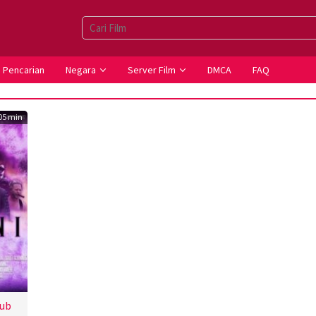
Pencarian
Negara
Server Film
DMCA
FAQ
05 min
Sub