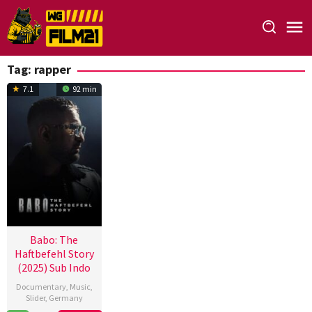
Loncat
ke
konten
Tag:
rapper
7.1
92 min
Babo: The
Haftbefehl Story
(2025) Sub Indo
Documentary
,
Music
,
Slider
,
Germany