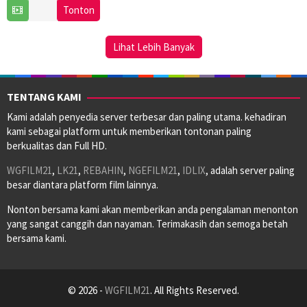
27
Sinan
Tonton
Oct
Sevinç
2025
Lihat Lebih Banyak
TENTANG KAMI
Kami adalah penyedia server terbesar dan paling utama. kehadiran
kami sebagai platform untuk memberikan tontonan paling
berkualitas dan Full HD.
WGFILM21
,
LK21
,
REBAHIN
,
NGEFILM21
,
IDLIX
, adalah server paling
besar diantara platform film lainnya.
Nonton bersama kami akan memberikan anda pengalaman menonton
yang sangat canggih dan nayaman. Terimakasih dan semoga betah
bersama kami.
© 2026 -
WGFILM21
. All Rights Reserved.