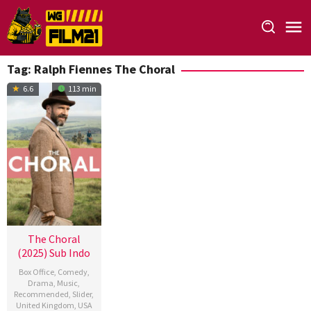
Loncat
ke
konten
Tag:
Ralph Fiennes The Choral
6.6
113 min
The Choral
(2025) Sub Indo
Box Office
,
Comedy
,
Drama
,
Music
,
Recommended
,
Slider
,
United Kingdom
,
USA