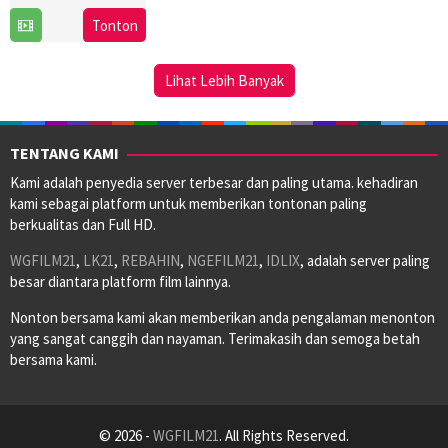
7
Nicholas
Tonton
Nov
Hytner
2025
Lihat Lebih Banyak
TENTANG KAMI
Kami adalah penyedia server terbesar dan paling utama. kehadiran
kami sebagai platform untuk memberikan tontonan paling
berkualitas dan Full HD.
WGFILM21
,
LK21
,
REBAHIN
,
NGEFILM21
,
IDLIX
, adalah server paling
besar diantara platform film lainnya.
Nonton bersama kami akan memberikan anda pengalaman menonton
yang sangat canggih dan nayaman. Terimakasih dan semoga betah
bersama kami.
© 2026 -
WGFILM21
. All Rights Reserved.